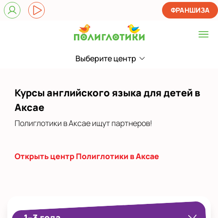
ФРАНШИЗА
Выберите центр
Выберите центр
Показать на карте
Курсы английского языка для детей в
Выбрать другой город
Аксае
Полиглотики в Аксае ищут партнеров!
Открыть центр Полиглотики в Аксае
1–3 года